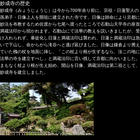
妙成寺の歴史
妙成寺（みょうじょうじ）
は今から700年余り前に、宗祖・
日蓮聖人
の
孫弟子・
日像
上人を開祖に
建立
された寺です。
日像は師命により
京都
に
妙法を布教するため
佐渡
から
七尾
へ渡ったところで石動山天平寺の座首
満蔵法印から招かれます。石動山にて法華の教えを説いきましたが、受
け入れられず、
暴徒化し日蓮と満蔵法印は襲われ、日蓮と満蔵法印は急
いで下山し、命からがら滝谷へと逃げ延びました。日像は
鎌倉
より携え
ていた
槐
の杖を地面に挿し、「この杖より根が生ずるなら、汝この地に
法華の寺を建立すべし」と満蔵法印に言い残して京都に向かいました。
まもなく杖より根が生え始め、開山を日像、満蔵法印は第二祖として、
妙成寺を建立しました。