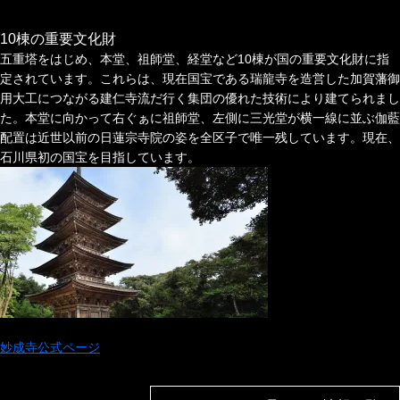
10棟の重要文化財
五重塔をはじめ、
本堂、祖師堂、経堂など
10棟が国の重要文化財に指
定されています。これらは、現在国宝である瑞龍寺を造営した加賀藩御
用大工につながる建仁寺流だ行く集団の優れた技術により建てられまし
た。本堂に向かって右ぐぁに祖師堂、左側に三光堂が横一線に並ぶ伽藍
配置は近世以前の日蓮宗寺院の姿を全区子で唯一残しています。現在、
石川県初の国宝を目指しています。
妙成寺公式ページ