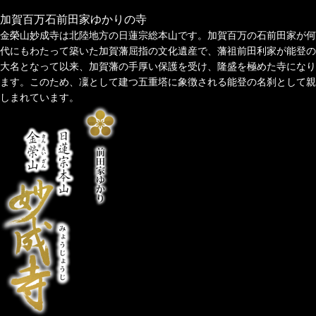
加賀百万石
前
田
家
ゆかりの寺
金榮山妙成寺は北陸地方の日蓮宗総本山です。加賀百万の石前田家が何
代にもわたって築いた加賀藩屈指の文化遺産で、藩祖前田利家が能登の
大名となって以来、加賀藩の手厚い保護を受け、隆盛を極めた寺になり
ます。このため、凜として建つ五重塔に象徴される能登の名刹として親
しまれています。