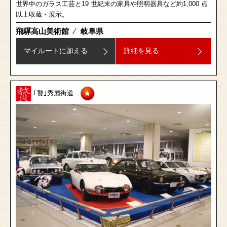
世界中のガラス工芸と19 世紀末の家具や照明器具など約1,000 点
以上収蔵・展示。
飛驒高山美術館
⁄
岐阜県
マイルートに加える
詳細を見る
｢贅｣秀麗街道