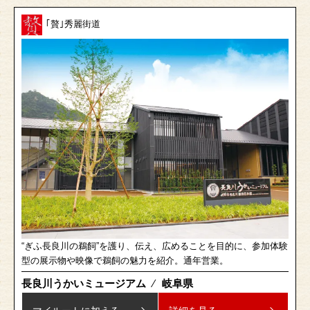
｢贅｣秀麗街道
“ぎふ長良川の鵜飼”を護り、伝え、広めることを目的に、参加体験
型の展示物や映像で鵜飼の魅力を紹介。通年営業。
長良川うかいミュージアム
⁄
岐阜県