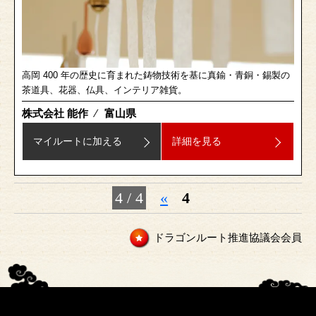
高岡 400 年の歴史に育まれた鋳物技術を基に真鍮・青銅・錫製の
茶道具、花器、仏具、インテリア雑貨。
株式会社 能作
⁄
富山県
マイルートに加える
詳細を見る
4 / 4
«
4
ドラゴンルート推進協議会会員