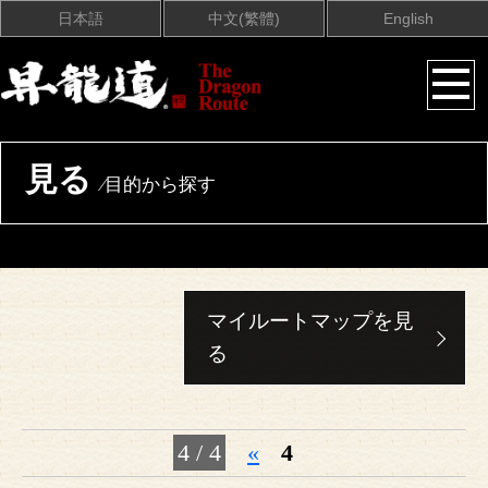
日本語
中文(繁體)
English
見る
⁄目的から探す
マイルートマップを見
る
4 / 4
«
4