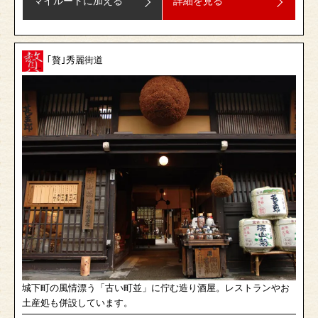
マイルートに加える
詳細を見る
｢贅｣秀麗街道
城下町の風情漂う「古い町並」に佇む造り酒屋。レストランやお
土産処も併設しています。