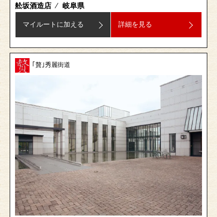
舩坂酒造店
⁄
岐阜県
マイルートに加える
詳細を見る
｢贅｣秀麗街道