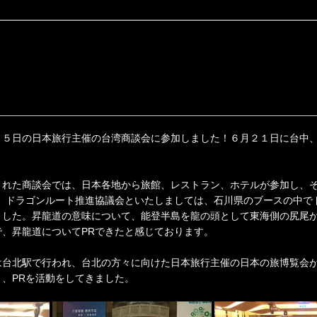
２５日の日本旅行主催の台湾商談会に参加しました！６月２１日に台中
された商談会では、日本各地から旅館、レストラン、ホテルが参加し、
た。ドラゴンルート推進協議会といたしましては、石川県のブースの中で
ました。昇龍道の意味について、能登半島を龍の頭として東海側の尻尾
で、昇龍道についてPRできたと感じております。
は台北駅で行われ、台北の方々に向けた日本旅行主催の日本の旅博覧会
、PRを活動をしてきました。